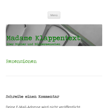
Madame Klappentext
Zum
Menü
Inhalt
springen
Rezensionen
Schreibe einen Kommentar
Deine E-Mail-Adresse wird nicht veröffentlicht.