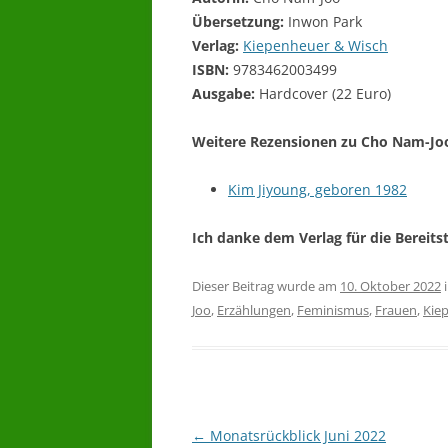
Übersetzung:
Inwon Park
Verlag:
Kiepenheuer & Wisch
ISBN:
9783462003499
Ausgabe:
Hardcover (22 Euro)
Weitere Rezensionen zu Cho Nam-Jo
Kim Jiyoung, geboren 1982
Ich danke dem Verlag für die Bereit
Dieser Beitrag wurde am
10. Oktober 2022
Joo
,
Erzählungen
,
Feminismus
,
Frauen
,
Kie
←
Monatsrückblick Juni 2022
Beitragsnavigation