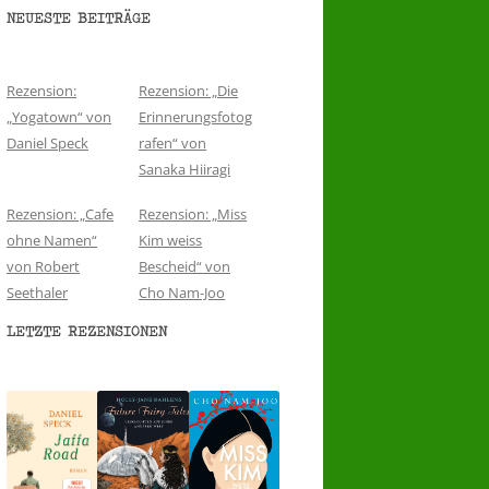
NEUESTE BEITRÄGE
Rezension:
Rezension: „Die
„Yogatown“ von
Erinnerungsfotog
Daniel Speck
rafen“ von
Sanaka Hiiragi
Rezension: „Cafe
Rezension: „Miss
ohne Namen“
Kim weiss
von Robert
Bescheid“ von
Seethaler
Cho Nam-Joo
LETZTE REZENSIONEN