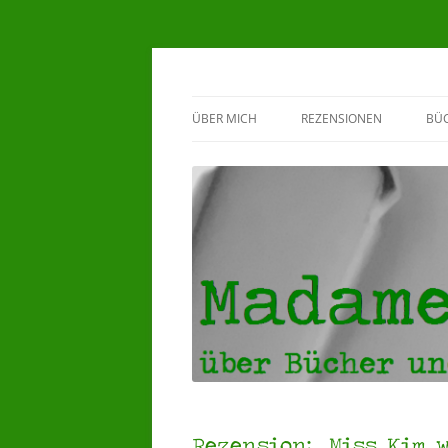
Madame Klappente
ÜBER MICH
REZENSIONEN
BÜ
BEWERTUNGSSYSTEM
G
♥HERZENSBÜCHER ♥
5 STERNE REZENSIONEN
4 STERNE REZENSIONEN
3 STERNE REZENSIONEN
Rezension: „Miss Kim 