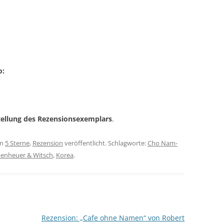
o:
stellung des Rezensionsexemplars
.
in
5 Sterne
,
Rezension
veröffentlicht. Schlagworte:
Cho Nam-
penheuer & Witsch
,
Korea
.
Rezension: „Cafe ohne Namen“ von Robert