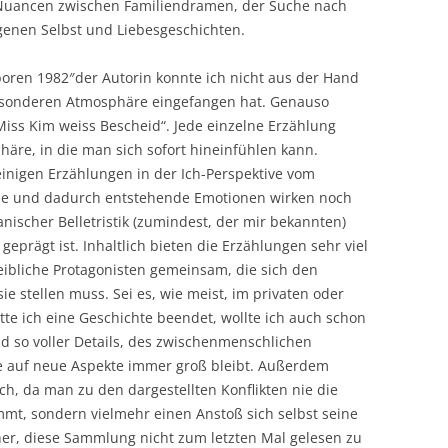
 Nuancen zwischen Familiendramen, der Suche nach
enen Selbst und Liebesgeschichten.
oren 1982″der Autorin konnte ich nicht aus der Hand
 besonderen Atmosphäre eingefangen hat. Genauso
Miss Kim weiss Bescheid“. Jede einzelne Erzählung
äre, in die man sich sofort hineinfühlen kann.
einigen Erzählungen in der Ich-Perspektive vom
ähe und dadurch entstehende Emotionen wirken noch
anischer Belletristik (zumindest, der mir bekannten)
eprägt ist. Inhaltlich bieten die Erzählungen sehr viel
ibliche Protagonisten gemeinsam, die sich den
ie stellen muss. Sei es, wie meist, im privaten oder
te ich eine Geschichte beendet, wollte ich auch schon
nd so voller Details, des zwischenmenschlichen
 auf neue Aspekte immer groß bleibt. Außerdem
h, da man zu den dargestellten Konflikten nie die
mt, sondern vielmehr einen Anstoß sich selbst seine
er, diese Sammlung nicht zum letzten Mal gelesen zu