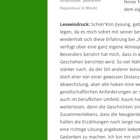
versprachen“ (Bildrechte:
feiner
Kiepenheuer & Witsch)
dem eig
Leseeindruck:
Schon“Kim Jiyoung, geb
legen, da es mich sofort mit seiner
wiederholt sich diese Erfahrung bei „
verfügt über eine ganz eigene Atmosph
Besonders berührt hat mich, dass in 
Geschehen berichtet wird. So viel N
stärker nach, da der Stil anderer kore
doch eher von einer gewissen Distanz g
Abwechslung, aber alle haben eine we
gesellschaftlichen Anforderungen an s
auch im beruflichen Umfeld. Kaum hat
weiterlesen, denn die Geschichten si
Zusammenlebens, dass die Neugierde
hallen die Erzählungen noch lange nac
eine richtige Lösung angeboten bekom
Gedanken zu machen. Ich bin mir sich