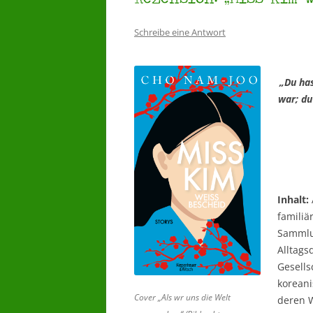
Schreibe eine Antwort
„Du ha
war; d
Inhalt:
familiä
Sammlun
Alltags
Gesells
koreani
Cover „Als wr uns die Welt
deren 