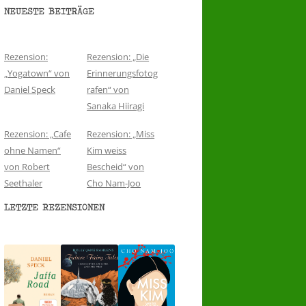
NEUESTE BEITRÄGE
Rezension:
Rezension: „Die
„Yogatown“ von
Erinnerungsfotog
Daniel Speck
rafen“ von
Sanaka Hiiragi
Rezension: „Cafe
Rezension: „Miss
ohne Namen“
Kim weiss
von Robert
Bescheid“ von
Seethaler
Cho Nam-Joo
LETZTE REZENSIONEN