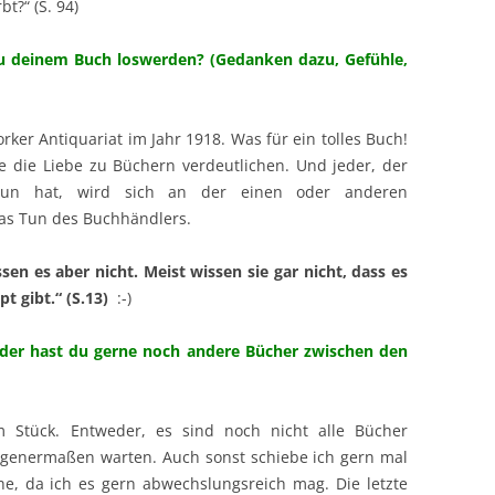
t?“ (S. 94)
 zu deinem Buch loswerden? (Gedanken dazu, Gefühle,
rker Antiquariat im Jahr 1918. Was für ein tolles Buch!
e die Liebe zu Büchern verdeutlichen. Und jeder, der
tun hat, wird sich an der einen oder anderen
das Tun des Buchhändlers.
n es aber nicht. Meist wissen sie gar nicht, dass es
t gibt.“ (S.13)
:-)
 oder hast du gerne noch andere Bücher zwischen den
m Stück. Entweder, es sind noch nicht alle Bücher
genermaßen warten. Auch sonst schiebe ich gern mal
e, da ich es gern abwechslungsreich mag. Die letzte