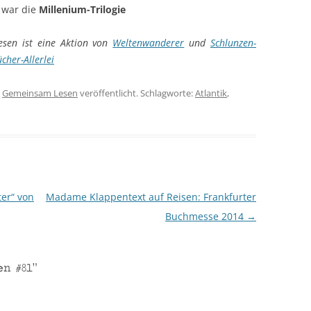
, war die
Millenium-Trilogie
sen ist eine Aktion von
Weltenwanderer
und
Schlunzen-
cher-Allerlei
n
Gemeinsam Lesen
veröffentlicht. Schlagworte:
Atlantik
,
er“ von
Madame Klappentext auf Reisen: Frankfurter
Buchmesse 2014
→
en #81
“