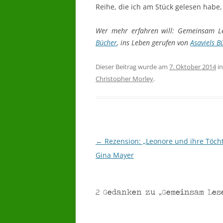
Reihe, die ich am Stück gelesen habe
Wer mehr erfahren will: Gemeinsam Le
Bücher
, ins Leben gerufen von
Asaviels Bü
Dieser Beitrag wurde am
7. Oktober 2014
i
Christopher Morley
.
←
Rezension: „Leonore und ihre Töcht
Beitragsnavigation
Gina Mayer
2 Gedanken zu „
Gemeinsam Les