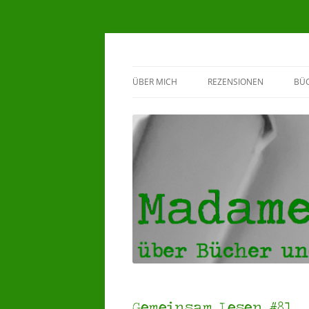
Madame Klappente
ÜBER MICH
REZENSIONEN
BÜ
BEWERTUNGSSYSTEM
G
♥HERZENSBÜCHER ♥
5 STERNE REZENSIONEN
4 STERNE REZENSIONEN
3 STERNE REZENSIONEN
Gemeinsam Lesen #81