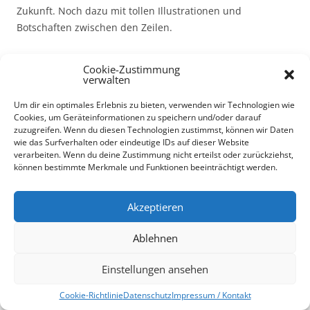
Zukunft. Noch dazu mit tollen Illustrationen und
Botschaften zwischen den Zeilen.
Weiterlesen
→
Cookie-Zustimmung
verwalten
Dieser Beitrag wurde am
6. März 2022
in
5 Sterne
,
Rezension
Um dir ein optimales Erlebnis zu bieten, verwenden wir Technologien wie
veröffentlicht. Schlagworte:
Holly-Jane Rahlens
,
Jugendbuch / All
Cookies, um Geräteinformationen zu speichern und/oder darauf
Age
,
Märchen
,
Rowohlt
.
zuzugreifen. Wenn du diesen Technologien zustimmst, können wir Daten
wie das Surfverhalten oder eindeutige IDs auf dieser Website
verarbeiten. Wenn du deine Zustimmung nicht erteilst oder zurückziehst,
können bestimmte Merkmale und Funktionen beeinträchtigt werden.
Akzeptieren
Rezension: „Die Feuer“ von Claire
Thomas
Ablehnen
Schreibe eine Antwort
Einstellungen ansehen
Cookie-Richtlinie
Datenschutz
Impressum / Kontakt