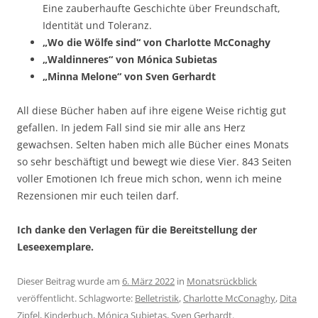
Eine zauberhaufte Geschichte über Freundschaft,
Identität und Toleranz.
„Wo die Wölfe sind“ von Charlotte McConaghy
„Waldinneres“ von Mónica Subietas
„Minna Melone“ von Sven Gerhardt
All diese Bücher haben auf ihre eigene Weise richtig gut
gefallen. In jedem Fall sind sie mir alle ans Herz
gewachsen. Selten haben mich alle Bücher eines Monats
so sehr beschäftigt und bewegt wie diese Vier. 843 Seiten
voller Emotionen Ich freue mich schon, wenn ich meine
Rezensionen mir euch teilen darf.
Ich danke den Verlagen für die Bereitstellung der
Leseexemplare.
Dieser Beitrag wurde am
6. März 2022
in
Monatsrückblick
veröffentlicht. Schlagworte:
Belletristik
,
Charlotte McConaghy
,
Dita
Zipfel
,
Kinderbuch
,
Mónica Subietas
,
Sven Gerhardt
.