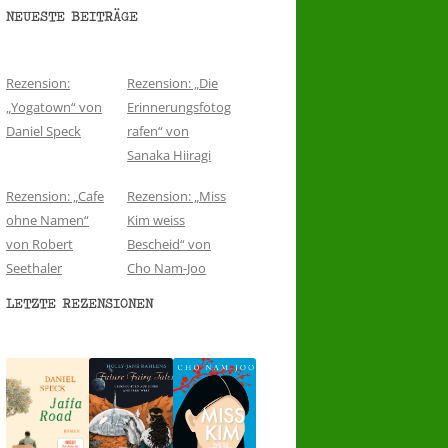
NEUESTE BEITRÄGE
Rezension:
Rezension: „Die
„Yogatown“ von
Erinnerungsfotog
Daniel Speck
rafen“ von
Sanaka Hiiragi
Rezension: „Cafe
Rezension: „Miss
ohne Namen“
Kim weiss
von Robert
Bescheid“ von
Seethaler
Cho Nam-Joo
LETZTE REZENSIONEN