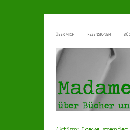
Madame Klappente
ÜBER MICH
REZENSIONEN
BÜ
BEWERTUNGSSYSTEM
G
♥HERZENSBÜCHER ♥
5 STERNE REZENSIONEN
4 STERNE REZENSIONEN
3 STERNE REZENSIONEN
Aktion: Loewe spendet