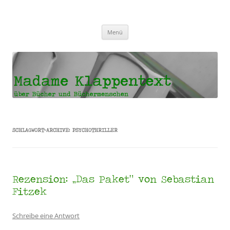
Madame Klappentext
Zum
Menü
Inhalt
springen
SCHLAGWORT-ARCHIVE:
PSYCHOTHRILLER
Rezension: „Das Paket“ von Sebastian
Fitzek
Schreibe eine Antwort