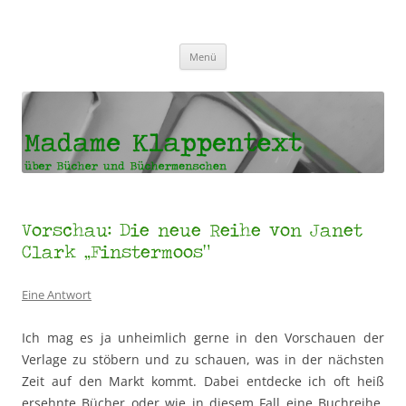
Madame Klappentext
Zum
Menü
Inhalt
springen
Vorschau: Die neue Reihe von Janet
Clark „Finstermoos“
Eine Antwort
Ich mag es ja unheimlich gerne in den Vorschauen der
Verlage zu stöbern und zu schauen, was in der nächsten
Zeit auf den Markt kommt. Dabei entdecke ich oft heiß
ersehnte Bücher oder wie in diesem Fall eine Buchreihe,