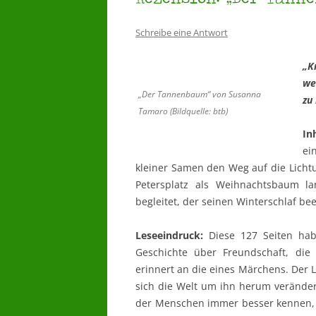
Schreibe eine Antwort
„K
we
„Der Tannenbaum“ von Susanna
zu
Tamaro (Bildquelle: btb)
In
ei
kleiner Samen den Weg auf die Licht
Petersplatz als Weihnachtsbaum l
begleitet, der seinen Winterschlaf 
Leseeindruck:
Diese 127 Seiten habe
Geschichte über Freundschaft, di
erinnert an die eines Märchens. Der 
sich die Welt um ihn herum veränder
der Menschen immer besser kennen, 