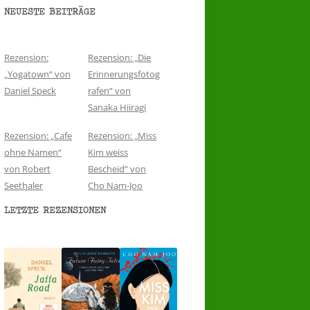
NEUESTE BEITRÄGE
Rezension:
Rezension: „Die
„Yogatown“ von
Erinnerungsfotog
Daniel Speck
rafen“ von
Sanaka Hiiragi
Rezension: „Cafe
Rezension: „Miss
ohne Namen“
Kim weiss
von Robert
Bescheid“ von
Seethaler
Cho Nam-Joo
LETZTE REZENSIONEN