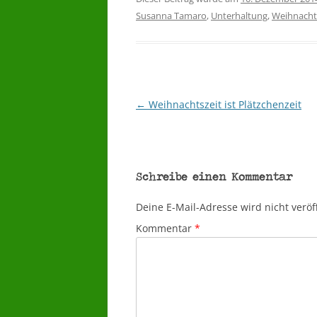
Susanna Tamaro
,
Unterhaltung
,
Weihnach
←
Weihnachtszeit ist Plätzchenzeit
Beitragsnavigation
Schreibe einen Kommentar
Deine E-Mail-Adresse wird nicht veröff
Kommentar
*