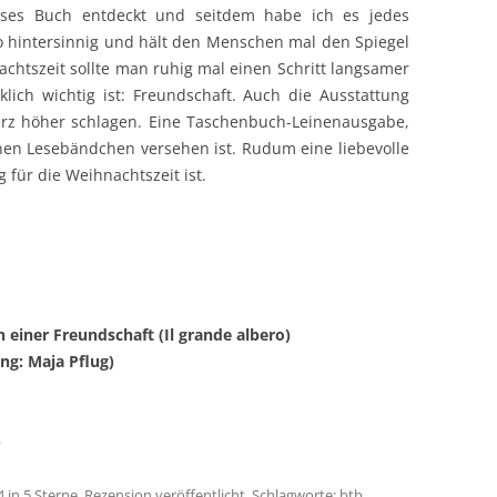
eses Buch entdeckt und seitdem habe ich es jedes
o hintersinnig und hält den Menschen mal den Spiegel
achtszeit sollte man ruhig mal einen Schritt langsamer
ich wichtig ist: Freundschaft. Auch die Ausstattung
rz höher schlagen. Eine Taschenbuch-Leinenausgabe,
nen Lesebändchen versehen ist. Rudum eine liebevolle
g für die Weihnachtszeit ist.
einer Freundschaft (Il grande albero)
ng: Maja Pflug)
)
4
in
5 Sterne
,
Rezension
veröffentlicht. Schlagworte:
btb
,