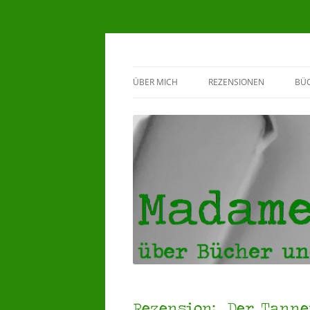
Madame Klappente
ÜBER MICH
REZENSIONEN
BÜ
BEWERTUNGSSYSTEM
G
♥HERZENSBÜCHER ♥
5 STERNE REZENSIONEN
4 STERNE REZENSIONEN
3 STERNE REZENSIONEN
Rezension: „Der Tann