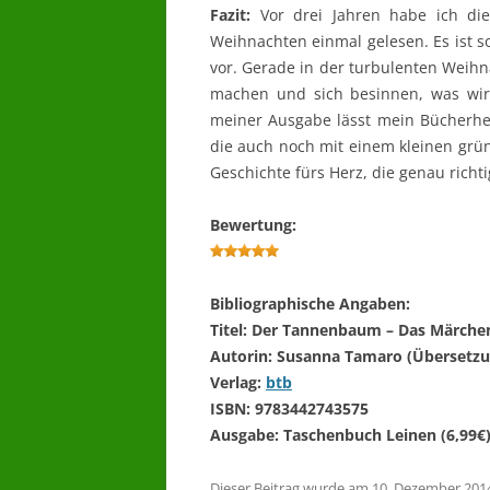
Fazit:
Vor drei Jahren habe ich di
Weihnachten einmal gelesen. Es ist s
vor. Gerade in der turbulenten Weihn
machen und sich besinnen, was wirkl
meiner Ausgabe lässt mein Bücherhe
die auch noch mit einem kleinen grü
Geschichte fürs Herz, die genau richti
Bewertung:
Bibliographische Angaben:
Titel: Der Tannenbaum – Das Märchen 
Autorin: Susanna Tamaro (Übersetzu
Verlag:
btb
ISBN: 9783442743575
Ausgabe: Taschenbuch Leinen (6,99€
Dieser Beitrag wurde am
10. Dezember 201