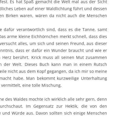
r fest. Es hat Spaß gemacht die Welt mal aus der Sicht
edliches Leben auf einer Waldlichtung führt und dessen
chen Birken waren, wären da nicht auch die Menschen
e dafür verantwortlich sind, dass es die Tanne, samt
 Das arme kleine Eichhörnchen merkt schnell, dass dies
r versucht alles, um sich und seinen Freund, aus dieser
enntnis, dass er dafür ein Wunder braucht und wie er
in Herz berührt. Krick muss all seinen Mut zusammen
 der Welt. Dieses Buch kann man in einem Rutsch
Weile nicht aus dem Kopf gegangen, da ich mir so meine
macht habe. Man bekommt kurzweilige Unterhaltung
vermittelt, eine tolle Mischung.
e des Waldes mochte ich wirklich alle sehr gern, denn
urchschaut. Im Gegensatz zur Hektik, die von den
e und Würde aus. Davon sollten sich einige Menschen