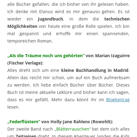
alle Bücher gefallen, die ich bisher von ihr gelesen haben.
Ich denke mit Elanus wird es mir genauso gehen. Es ist
wieder ein
Jugendbuch
, in dem die
technischen
Möglichkeiten
von heute eine große Rolle spielen. Ich bin
mal gespannt und erhoffe mir einen spannenden,
temporeichen Roman.
„Als die Träume noch uns gehörten“
von Marian Izaguirre
(Fischer Verlage):
Alles dreht sich um eine
kleine Buchhandlung in Madrid
.
Allein das reicht mir schon, um auf ein Buch aufmerksam
zu werden. Ich liebe einfach Bücher über Bücher. Dieses
Buch ist meine aktuelle Lektüre und bisher kann ich sagen,
dass es mir gefällt. Mehr dazu könnt ihr im
Blogbeitrag
lesen.
„Federflüstern“
von Holly-Jane Rahlens (Rowohlt):
Der zweite Band nach
„Blätterrauschen“
bei dem sich alles
um
Zeitreisen
dreht. In diesem Abenteuer landen die Kids