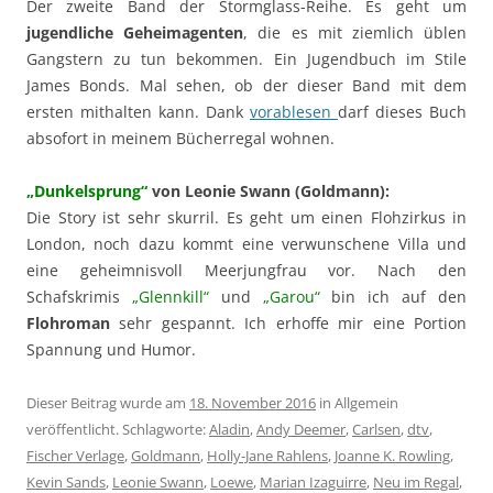
Der zweite Band der Stormglass-Reihe. Es geht um
jugendliche Geheimagenten
, die es mit ziemlich üblen
Gangstern zu tun bekommen. Ein Jugendbuch im Stile
James Bonds. Mal sehen, ob der dieser Band mit dem
ersten mithalten kann. Dank
vorablesen
darf dieses Buch
absofort in meinem Bücherregal wohnen.
„Dunkelsprung“
von Leonie Swann (Goldmann):
Die Story ist sehr skurril. Es geht um einen Flohzirkus in
London, noch dazu kommt eine verwunschene Villa und
eine geheimnisvoll Meerjungfrau vor. Nach den
Schafskrimis
„Glennkill“
und
„Garou“
bin ich auf den
Flohroman
sehr gespannt. Ich erhoffe mir eine Portion
Spannung und Humor.
Dieser Beitrag wurde am
18. November 2016
in Allgemein
veröffentlicht. Schlagworte:
Aladin
,
Andy Deemer
,
Carlsen
,
dtv
,
Fischer Verlage
,
Goldmann
,
Holly-Jane Rahlens
,
Joanne K. Rowling
,
Kevin Sands
,
Leonie Swann
,
Loewe
,
Marian Izaguirre
,
Neu im Regal
,