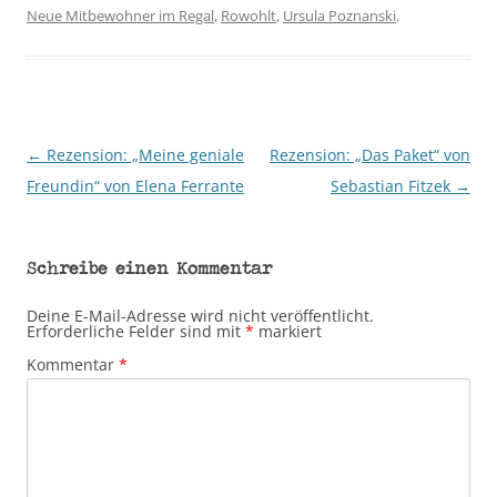
Neue Mitbewohner im Regal
,
Rowohlt
,
Ursula Poznanski
.
←
Rezension: „Meine geniale
Rezension: „Das Paket“ von
Beitragsnavigation
Freundin“ von Elena Ferrante
Sebastian Fitzek
→
Schreibe einen Kommentar
Deine E-Mail-Adresse wird nicht veröffentlicht.
Erforderliche Felder sind mit
*
markiert
Kommentar
*