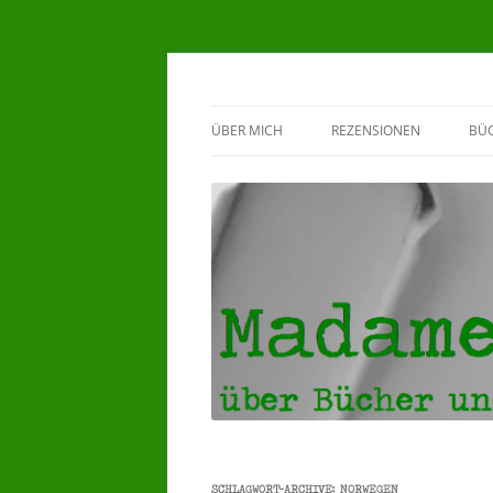
Madame Klappente
ÜBER MICH
REZENSIONEN
BÜ
BEWERTUNGSSYSTEM
G
♥HERZENSBÜCHER ♥
5 STERNE REZENSIONEN
4 STERNE REZENSIONEN
3 STERNE REZENSIONEN
SCHLAGWORT-ARCHIVE:
NORWEGEN