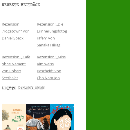
NEUESTE BEITRÄGE
Rezension:
Rezension: „Die
„Yogatown“ von
Erinnerungsfotog
Daniel Speck
rafen“ von
Sanaka Hiiragi
Rezension: „Cafe
Rezension: „Miss
ohne Namen“
Kim weiss
von Robert
Bescheid“ von
Seethaler
Cho Nam-Joo
LETZTE REZENSIONEN