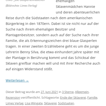
ehemaligen
(Bildrechte: Limes Verlag)
Sklavenmädchen Hannie
und deren abenteuerlichen
Reise durch die Südstaaten nach dem amerikanischen
Bürgerkrieg in den 1870ern. Dabei ist sie nicht nur auf der
Suche nach ihrem ehemaligen Besitzer und
Plantagenbesitzer, sondern auch auf der Suche nach ihrer
Familie, die als Erkennungszeichen drei blaue Glasperlen
tragen. In einer zweiten Erzählebene geht es um die junge
Lehrerin Benny Silva, die etwa einhundert Jahre später mit
der Plantage in Berührung kommt und das Schicksal der
Sklaven greifbar machen will und mit ihrer Recherche auch
auf einigen Widerstand stößt.
Weiterlesen
→
Dieser Beitrag wurde am
27. Juni 2021
in
3 Sterne
,
Allgemein
,
Rezension
veröffentlicht. Schlagworte:
Ende der Sklaverei
,
Familie
,
Limes Verlag
,
Lisa Wingate
,
Sklaverei
,
Südstaaten
.