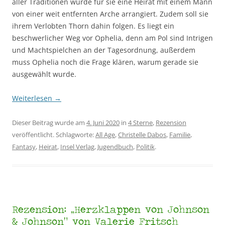
aller Traditionen wurde für sie eine Heirat mit einem Mann
von einer weit entfernten Arche arrangiert. Zudem soll sie
ihrem Verlobten Thorn dahin folgen. Es liegt ein
beschwerlicher Weg vor Ophelia, denn am Pol sind Intrigen
und Machtspielchen an der Tagesordnung, außerdem
muss Ophelia noch die Frage klären, warum gerade sie
ausgewählt wurde.
Weiterlesen
→
Dieser Beitrag wurde am
4. Juni 2020
in
4 Sterne
,
Rezension
veröffentlicht. Schlagworte:
All Age
,
Christelle Dabos
,
Familie
,
Fantasy
,
Heirat
,
Insel Verlag
,
Jugendbuch
,
Politik
.
Rezension: „Herzklappen von Johnson
& Johnson“ von Valerie Fritsch