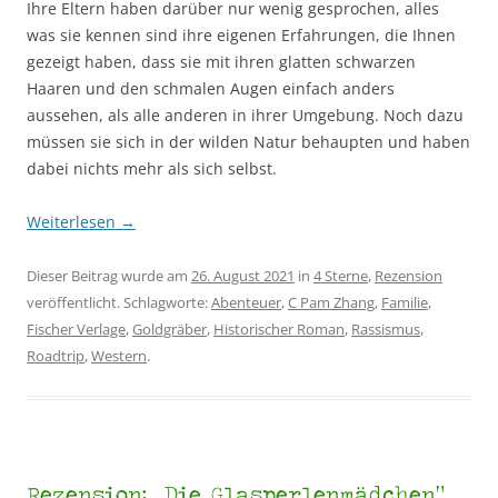
Ihre Eltern haben darüber nur wenig gesprochen, alles
was sie kennen sind ihre eigenen Erfahrungen, die Ihnen
gezeigt haben, dass sie mit ihren glatten schwarzen
Haaren und den schmalen Augen einfach anders
aussehen, als alle anderen in ihrer Umgebung. Noch dazu
müssen sie sich in der wilden Natur behaupten und haben
dabei nichts mehr als sich selbst.
Weiterlesen
→
Dieser Beitrag wurde am
26. August 2021
in
4 Sterne
,
Rezension
veröffentlicht. Schlagworte:
Abenteuer
,
C Pam Zhang
,
Familie
,
Fischer Verlage
,
Goldgräber
,
Historischer Roman
,
Rassismus
,
Roadtrip
,
Western
.
Rezension: „Die Glasperlenmädchen“