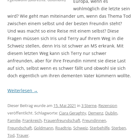
Europa, wenn es
wohlmöglich die letzte sein
wird? Wie geht man miteinander um, wenn das Thema Tod
zwischen einem selbst und der besten Freundin steht?
Und was macht so eine Reise mit einem selbst? Diese
Fragen müssen sich Iris und Terry auf Ihrem Weg in die
Schweiz stellen, denn Iris ist schwer an MS erkrank. Mit
diesem letzten Weg kann sich Terry nur schwer
anfreunden, aber für ihre Freundin nimmt sie diese Last
auf sich, selbst wenn es schwer fällt und obwohl sie sich
doch eigentlich um ihren dementen Vater kümmern wollte.
Weiterlesen
→
Dieser Beitrag wurde am
15. Mai 2021
in
3 Sterne
,
Rezension
veröffentlicht. Schlagworte:
Ciara Geraghty
,
Demenz
,
Dublin
,
Familie
,
Frankreich
,
Frauenfreundschaft
,
Freundinnen
,
Freundschaft
,
Goldmann
,
Roadtrip
,
Schweiz
,
Sterbehilfe
,
Sterben
,
Tod
,
Trauer
.