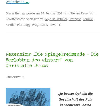
Weiterlesen
→
Dieser Beitrag wurde am
24. Februar 2021
in
4 Sterne
,
Rezension
veröffentlicht. Schlagworte:
Anja Baumheier
,
Bretagne
,
Familie
,
Kindler
,
Platteogg
,
Prag
,
Reise
,
Rowohlt
.
Rezension: „Die Spiegelreisende – Die
Verlobten des Winters“ von
Christelle Dabos
Eine Antwort
„Je besser Ophelia die
Gesellschaft des Pols
kennenlernte, desto