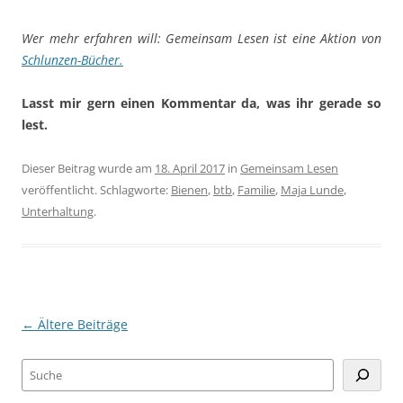
Wer mehr erfahren will: Gemeinsam Lesen ist eine Aktion von
Schlunzen-Bücher.
Lasst mir gern einen Kommentar da, was ihr gerade so
lest.
Dieser Beitrag wurde am
18. April 2017
in
Gemeinsam Lesen
veröffentlicht. Schlagworte:
Bienen
,
btb
,
Familie
,
Maja Lunde
,
Unterhaltung
.
←
Ältere Beiträge
Beitragsnavigation
Suchen