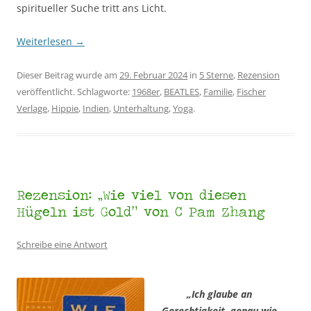
spiritueller Suche tritt ans Licht.
Weiterlesen
→
Dieser Beitrag wurde am
29. Februar 2024
in
5 Sterne
,
Rezension
veröffentlicht. Schlagworte:
1968er
,
BEATLES
,
Familie
,
Fischer
Verlage
,
Hippie
,
Indien
,
Unterhaltung
,
Yoga
.
Rezension: „Wie viel von diesen
Hügeln ist Gold“ von C Pam Zhang
Schreibe eine Antwort
„Ich glaube an
Gerechtigkeit, genau wie