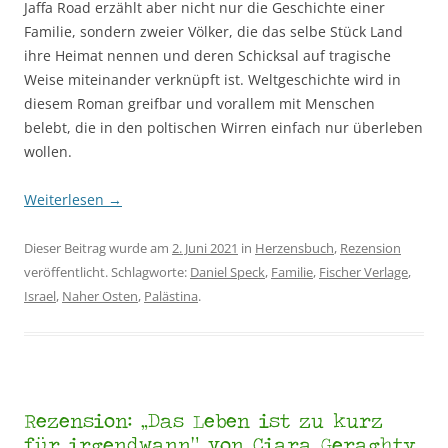
Jaffa Road erzählt aber nicht nur die Geschichte einer
Familie, sondern zweier Völker, die das selbe Stück Land
ihre Heimat nennen und deren Schicksal auf tragische
Weise miteinander verknüpft ist. Weltgeschichte wird in
diesem Roman greifbar und vorallem mit Menschen
belebt, die in den poltischen Wirren einfach nur überleben
wollen.
Weiterlesen
→
Dieser Beitrag wurde am
2. Juni 2021
in
Herzensbuch
,
Rezension
veröffentlicht. Schlagworte:
Daniel Speck
,
Familie
,
Fischer Verlage
,
Israel
,
Naher Osten
,
Palästina
.
Rezension: „Das Leben ist zu kurz
für irgendwann“ von Ciara Geraghty