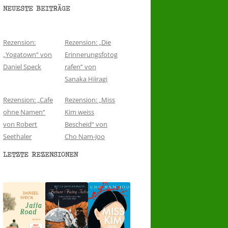
NEUESTE BEITRÄGE
Rezension:
Rezension: „Die
„Yogatown“ von
Erinnerungsfotog
Daniel Speck
rafen“ von
Sanaka Hiiragi
Rezension: „Cafe
Rezension: „Miss
ohne Namen“
Kim weiss
von Robert
Bescheid“ von
Seethaler
Cho Nam-Joo
LETZTE REZENSIONEN