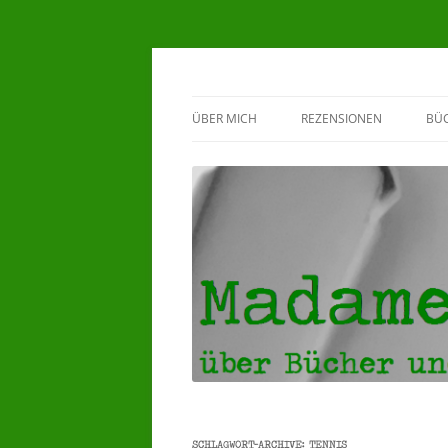
Madame Klappente
ÜBER MICH
REZENSIONEN
BÜ
BEWERTUNGSSYSTEM
G
♥HERZENSBÜCHER ♥
5 STERNE REZENSIONEN
4 STERNE REZENSIONEN
3 STERNE REZENSIONEN
SCHLAGWORT-ARCHIVE:
TENNIS