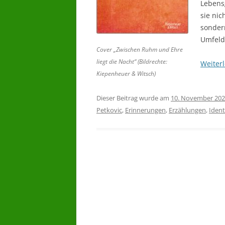
Lebens
sie nic
sondern
Umfeld
Cover „Zwischen Ruhm und Ehre
liegt die Nacht“ (Bildrechte:
Weiter
Kiepenheuer & Witsch)
Dieser Beitrag wurde am
10. November 20
Petkovic
,
Erinnerungen
,
Erzählungen
,
Ident