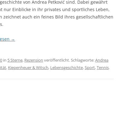
geschichte von Andrea Petković sind. Dabei gewährt
ht nur Einblicke in ihr privates und sportliches Leben,
 zeichnet auch ein feines Bild ihres gesellschaftlichen
s.
lesen
→
20
in
5 Sterne
,
Rezension
veröffentlicht. Schlagworte:
Andrea
ität
,
Kiepenheuer & Witsch
,
Lebensgeschichte
,
Sport
,
Tennis
.