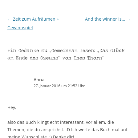
←
Zeit zum Aufräumen +
And the winner is…
→
Beitragsnavigation
Gewinnspiel
Ein Gedanke zu „
Gemeinsam lesen: „Das Glück
am Ende des Ozeans“ von Ines Thorn
“
Anna
27. Januar 2016 um 21:52 Uhr
Hey,
also das Buch klingt echt interessant, vor allem, die
Themen, die du ansprichst. :D Ich werfe das Buch mal auf
meine Wunschliste. ;) Danke dir!