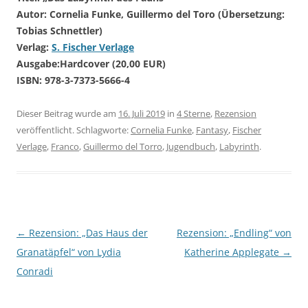
Autor: Cornelia Funke, Guillermo del Toro (Übersetzung:
Tobias Schnettler)
Verlag:
S. Fischer Verlage
Ausgabe:
Hardcover (20,00 EUR)
ISBN: 978-3-7373-5666-4
Dieser Beitrag wurde am
16. Juli 2019
in
4 Sterne
,
Rezension
veröffentlicht. Schlagworte:
Cornelia Funke
,
Fantasy
,
Fischer
Verlage
,
Franco
,
Guillermo del Torro
,
Jugendbuch
,
Labyrinth
.
←
Rezension: „Das Haus der
Rezension: „Endling“ von
Beitragsnavigation
Granatäpfel“ von Lydia
Katherine Applegate
→
Conradi