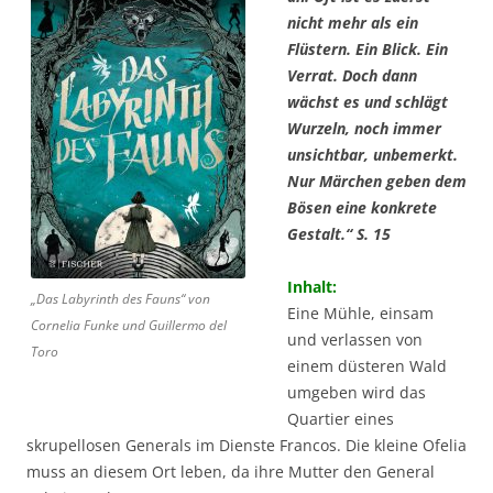
nicht mehr als ein
Flüstern. Ein Blick. Ein
Verrat. Doch dann
wächst es und schlägt
Wurzeln, noch immer
unsichtbar, unbemerkt.
Nur Märchen geben dem
Bösen eine konkrete
Gestalt.“ S. 15
Inhalt:
„Das Labyrinth des Fauns“ von
Eine Mühle, einsam
Cornelia Funke und Guillermo del
und verlassen von
Toro
einem düsteren Wald
umgeben wird das
Quartier eines
skrupellosen Generals im Dienste Francos. Die kleine Ofelia
muss an diesem Ort leben, da ihre Mutter den General