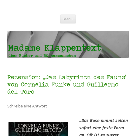
Madame Klappentext
Zum
Menü
Inhalt
springen
Rezension: „Das Labyrinth des Fauns“
von Cornelia Funke und Guillermo
del Toro
Schreibe eine Antwort
„Das Böse nimmt selten
sofort eine feste Form
an. Oft ist es zuerst