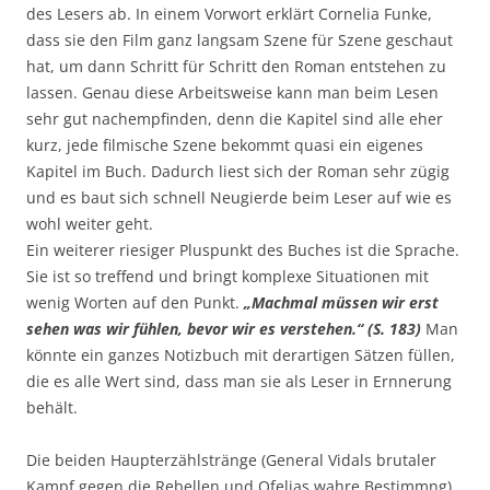
des Lesers ab. In einem Vorwort erklärt Cornelia Funke,
dass sie den Film ganz langsam Szene für Szene geschaut
hat, um dann Schritt für Schritt den Roman entstehen zu
lassen. Genau diese Arbeitsweise kann man beim Lesen
sehr gut nachempfinden, denn die Kapitel sind alle eher
kurz, jede filmische Szene bekommt quasi ein eigenes
Kapitel im Buch. Dadurch liest sich der Roman sehr zügig
und es baut sich schnell Neugierde beim Leser auf wie es
wohl weiter geht.
Ein weiterer riesiger Pluspunkt des Buches ist die Sprache.
Sie ist so treffend und bringt komplexe Situationen mit
wenig Worten auf den Punkt.
„Machmal müssen wir erst
sehen was wir fühlen, bevor wir es verstehen.“ (S. 183)
Man
könnte ein ganzes Notizbuch mit derartigen Sätzen füllen,
die es alle Wert sind, dass man sie als Leser in Ernnerung
behält.
Die beiden Haupterzählstränge (General Vidals brutaler
Kampf gegen die Rebellen und Ofelias wahre Bestimmng)