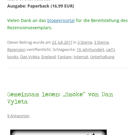
Ausgabe: Paperback (16,99 EUR)
Vielen Dank an das
bloggerportal
für die Bereitstellung des
Rezensionsexemplars.
Dieser Beitrag wurde am
23. Juli 2017
in
3 Sterne
,
3 Sterne
,
Rezension
veröffentlicht. Schlagworte:
19. Jahrhundert
,
carl's
books
,
Dan Vyleta
,
England
,
Fantasy
,
Internat
,
Unterhaltung
.
Gemeinsam lesen: „Smoke“ von Dan
Vyleta
9 Antworten