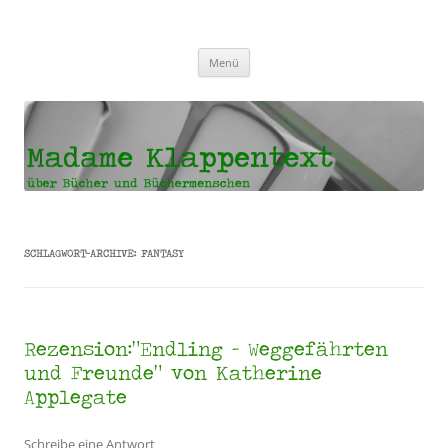
Madame Klappentext
Zum
Menü
Inhalt
springen
SCHLAGWORT-ARCHIVE:
FANTASY
Rezension:“Endling – Weggefährten
und Freunde“ von Katherine
Applegate
Schreibe eine Antwort