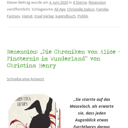
Dieser Beitrag wurde am
4. Juni 2020
in
4 Sterne
,
Rezension
veröffentlicht. Schlagworte:
All Age
,
Christelle Dabos
,
Familie
,
Fantasy
,
Heirat
,
Insel Verlag
,
Jugendbuch
,
Politik
.
Rezension: „Die Chroniken von Alice –
Finsternis im Wunderland“ von
Christina Henry
Schreibe eine Antwort
„Sie starrte auf das
Mauseloch, als erwarte
sie, dass jeden
Augenblick etwas
Furchtbares daraus