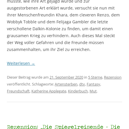
musste, wie ihre Art gejagd wurde und zur
ausgestorbenen Art erklärt wurde, versucht sie nun mit
ihrer Menschenfreundin Khara, dem cleveren Renzo, dem
Wobbyk Tobble und dem Felijaga Gambler die letzte
verschollene Dalkin-Kolonie zu finden, um damit einen
grausamen Krieg zu verhindern. Auch dieses Mal steckt
der Weg voller Gefahren und die Freunde müssen
zusammenhalten, um ihr Ziel zu erreichen.
Weiterlesen
→
Dieser Beitrag wurde am
21. September 2020
in
5 Sterne
,
Rezension
veröffentlicht. Schlagworte:
Artensterben
,
dtv
,
Fantasy
,
Freundschaft
,
Katherine Applegate
,
Kinderbuch
,
Mut
.
Rezension: „Die Spiegelreisende – Die