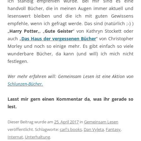
ich ständig empfehlen würde. Bei mir sind es eine
handvoll Bücher, die in meinen Augen immer aktuell und
lesenswert bleiben und die ich mit guten Gewissens
empfehle, wenn ich gefragt werde. Das sind (natürlich ;-) )
„
Harry Potter
„, „
Gute Geister
“ von Kathryn Stockett oder
auch „
Das Haus der vergessenen Bücher
“ von Christopher
Morley und noch so einige mehr. Es gibt einfach so viele
wunderbare Bücher, da kann (und will) ich mich nicht
festlegen.
Wer mehr erfahren will: Gemeinsam Lesen ist eine Aktion von
Schlunzen-Bücher.
Lasst mir gern einen Kommentar da, was ihr gerade so
lest.
Dieser Beitrag wurde am
25. April 2017
in
Gemeinsam Lesen
veröffentlicht. Schlagworte:
carl's books
,
Dan Vyleta
,
Fantasy
,
Internat
,
Unterhaltung
.