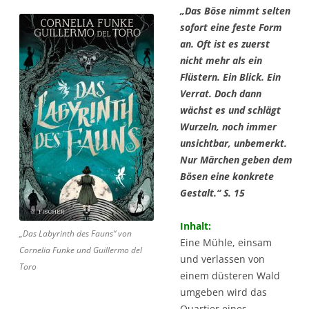
„Das Böse nimmt selten
sofort eine feste Form
an. Oft ist es zuerst
nicht mehr als ein
Flüstern. Ein Blick. Ein
Verrat. Doch dann
wächst es und schlägt
Wurzeln, noch immer
unsichtbar, unbemerkt.
Nur Märchen geben dem
Bösen eine konkrete
Gestalt.“ S. 15
Inhalt:
„Das Labyrinth des Fauns“ von
Eine Mühle, einsam
Cornelia Funke und Guillermo del
und verlassen von
Toro
einem düsteren Wald
umgeben wird das
Quartier eines