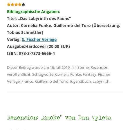
Bibliographische Angaben:
Titel: „Das Labyrinth des Fauns“
Autor: Cornelia Funke, Guillermo del Toro (Übersetzung:
Tobias Schnettler)
Verlag:
S. Fischer Verlage
Ausgabe:
Hardcover (20,00 EUR)
ISBN: 978-3-7373-5666-4
Dieser Beitrag wurde am
16. Juli 2019
in
4 Sterne
,
Rezension
veröffentlicht. Schlagworte:
Cornelia Funke
,
Fantasy
,
Fischer
Verlage
,
Franco
,
Guillermo del Torro
,
Jugendbuch
,
Labyrinth
.
Rezension: „Smoke“ von Dan Vyleta