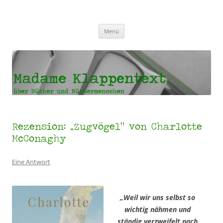
Madame Klappentext
Zum
Menü
Inhalt
springen
Rezension: „Zugvögel“ von Charlotte
McConaghy
Eine Antwort
„Weil wir uns selbst so
wichtig nähmen und
ständig verzweifelt nach