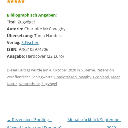
Bibliographisch Angaben
:
Titel:
Zugvögel
Autorin:
Charlotte McConaghy
Übersetzung:
Tanja Handels
Verlag:
S.Fischer
ISBN:
9783103974706
Ausgabe:
Hardcover (22 Euro)
Dieser Beitrag wurde am
4. Oktober 2020
in
5 Sterne
,
Rezension
veröffentlicht. Schlagworte:
Charlotte McConaghy
,
Grönland
,
Meer
,
Natur
,
Naturschutz
,
Zugvögel
.
←
Rezension:“Endling –
Monatsrückblick September
Beitragsnavigation
Weggefährten und Freunde“
2020
→