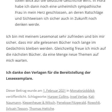
tollen Blick auf die deutsche Geschichte wirft. In Flora
habe ich dann noch eine unheimlich sympathische
Frau in mein Herz geschlossen, an deren Ratschläge
und Sichtweisen ich sicher auch in Zukunft noch
denken werde.
Ich bin mit meinem Lesemonat sehr zufrieden und bin mir
sicher, dass mir alle gelesenen Bücher noch lange im
Gedächtnis bleiben werden. Gleichzeitig freue ich mich auf
die nächsten Bücher, da eine Menge neue Themen auf
mich warten.
Ich danke den Verlagen für die Bereitstellung der
Leseexemplare.
Dieser Beitrag wurde am
1. Februar 2021
in
Monatsrückblick
veröffentlicht. Schlagworte:
Harper Collins
,
Insel Verlag
,
Kati
Naumann
,
Kiepenheuer & Witsch
,
Penelope Fitzgerald
,
Rowohlt
,
Sylvain Tesson
,
Thomas Hettche
.