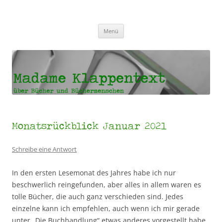
Madame Klappentext
Zum
Menü
Inhalt
springen
Monatsrückblick Januar 2021
Schreibe eine Antwort
In den ersten Lesemonat des Jahres habe ich nur
beschwerlich reingefunden, aber alles in allem waren es
tolle Bücher, die auch ganz verschieden sind. Jedes
einzelne kann ich empfehlen, auch wenn ich mir gerade
unter „Die Buchhandlung“ etwas anderes vorgestellt habe.