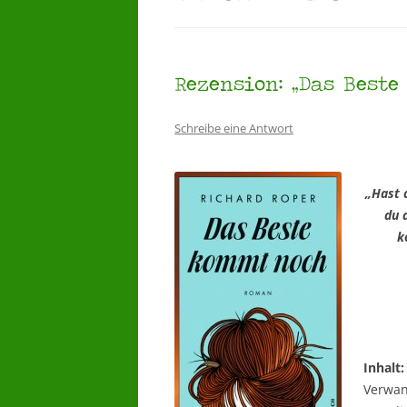
Rezension: „Das Beste
Schreibe eine Antwort
„Hast 
du 
k
Inhalt:
Verwan