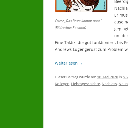
Beerdi
Nachlas
Er mus
Cover „Das Beste kommt noch“
ausein
(Bildrechte: Rowohlt)
geplag
um den
Eine Taktik, die gut funktioniert, bis 
Andrews Lügengerüst zum Problem wi
Weiterlesen
→
Dieser Beitrag wurde am
18. Mai 2020
in
5 
Kollegen
,
Liebesgeschichte
,
Nachlass
,
Neua