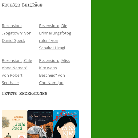
NEUESTE BEITRÄGE
Rezension:
Rezension: „Die
„Yogatown“ von
Erinnerungsfotog
Daniel Speck
rafen“ von
Sanaka Hiiragi
Rezension: „Cafe
Rezension: „Miss
ohne Namen“
Kim weiss
von Robert
Bescheid“ von
Seethaler
Cho Nam-Joo
LETZTE REZENSIONEN