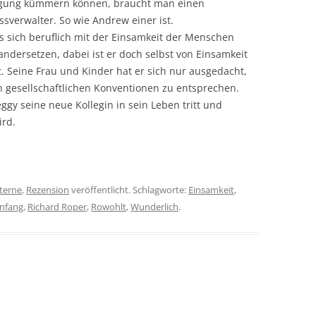
gung kümmern können, braucht man einen
sverwalter. So wie Andrew einer ist.
s sich beruflich mit der Einsamkeit der Menschen
andersetzen, dabei ist er doch selbst von Einsamkeit
t. Seine Frau und Kinder hat er sich nur ausgedacht,
 gesellschaftlichen Konventionen zu entsprechen.
Peggy seine neue Kollegin in sein Leben tritt und
rd.
Sterne
,
Rezension
veröffentlicht. Schlagworte:
Einsamkeit
,
nfang
,
Richard Roper
,
Rowohlt
,
Wunderlich
.