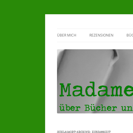
Madame Klappente
ÜBER MICH
REZENSIONEN
BÜ
BEWERTUNGSSYSTEM
G
♥HERZENSBÜCHER ♥
5 STERNE REZENSIONEN
4 STERNE REZENSIONEN
3 STERNE REZENSIONEN
SCHLAGWORT-ARCHIVE:
EINSAMKEIT