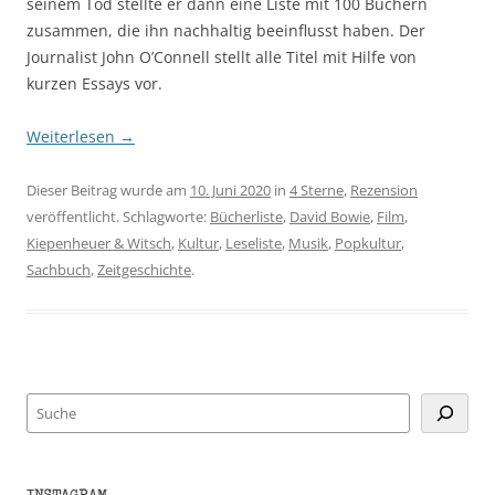
seinem Tod stellte er dann eine Liste mit 100 Büchern
zusammen, die ihn nachhaltig beeinflusst haben. Der
Journalist John O’Connell stellt alle Titel mit Hilfe von
kurzen Essays vor.
Weiterlesen
→
Dieser Beitrag wurde am
10. Juni 2020
in
4 Sterne
,
Rezension
veröffentlicht. Schlagworte:
Bücherliste
,
David Bowie
,
Film
,
Kiepenheuer & Witsch
,
Kultur
,
Leseliste
,
Musik
,
Popkultur
,
Sachbuch
,
Zeitgeschichte
.
Suchen
INSTAGRAM