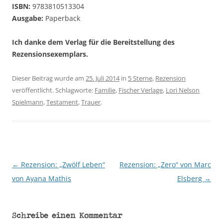
ISBN:
9783810513304
Ausgabe:
Paperback
Ich danke dem Verlag für die Bereitstellung des
Rezensionsexemplars.
Dieser Beitrag wurde am
25. Juli 2014
in
5 Sterne
,
Rezension
veröffentlicht. Schlagworte:
Familie
,
Fischer Verlage
,
Lori Nelson
Spielmann
,
Testament
,
Trauer
.
←
Rezension: „Zwölf Leben“
Rezension: „Zero“ von Marc
Beitragsnavigation
von Ayana Mathis
Elsberg
→
Schreibe einen Kommentar