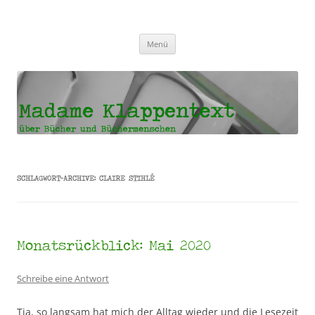
Madame Klappentext
Zum
Menü
Inhalt
springen
SCHLAGWORT-ARCHIVE:
CLAIRE STIHLÉ
Monatsrückblick: Mai 2020
Schreibe eine Antwort
Tja, so langsam hat mich der Alltag wieder und die Lesezeit