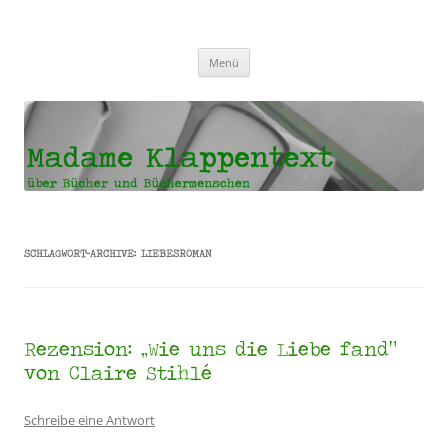
Madame Klappentext
Zum
Menü
Inhalt
springen
SCHLAGWORT-ARCHIVE:
LIEBESROMAN
Rezension: „Wie uns die Liebe fand“
von Claire Stihlé
Schreibe eine Antwort