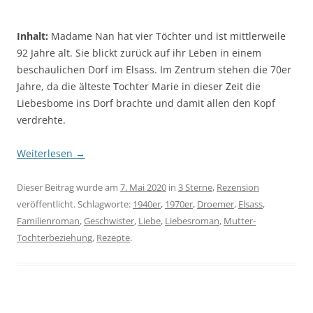
Inhalt:
Madame Nan hat vier Töchter und ist mittlerweile
92 Jahre alt. Sie blickt zurück auf ihr Leben in einem
beschaulichen Dorf im Elsass. Im Zentrum stehen die 70er
Jahre, da die älteste Tochter Marie in dieser Zeit die
Liebesbome ins Dorf brachte und damit allen den Kopf
verdrehte.
Weiterlesen
→
Dieser Beitrag wurde am
7. Mai 2020
in
3 Sterne
,
Rezension
veröffentlicht. Schlagworte:
1940er
,
1970er
,
Droemer
,
Elsass
,
Familienroman
,
Geschwister
,
Liebe
,
Liebesroman
,
Mutter-
Tochterbeziehung
,
Rezepte
.