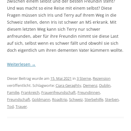
zwischen einem selbst und der besten Freundin steht?
Und was macht so eine Reise mit einem selbst? Diese
Fragen müssen sich Iris und Terry auf Ihrem Weg in die
Schweiz stellen, denn Iris ist schwer an MS erkrank. Mit
diesem letzten Weg kann sich Terry nur schwer
anfreunden, aber für ihre Freundin nimmt sie diese Last
auf sich, selbst wenn es schwer fällt und obwohl sie sich
doch eigentlich um ihren dementen Vater kümmern wollte.
Weiterlesen
→
Dieser Beitrag wurde am
15. Mai 2021
in
3 Sterne
,
Rezension
veröffentlicht. Schlagworte:
Ciara Geraghty
,
Demenz
,
Dublin
,
Familie
,
Frankreich
,
Frauenfreundschaft
,
Freundinnen
,
Freundschaft
,
Goldmann
,
Roadtrip
,
Schweiz
,
Sterbehilfe
,
Sterben
,
Tod
,
Trauer
.