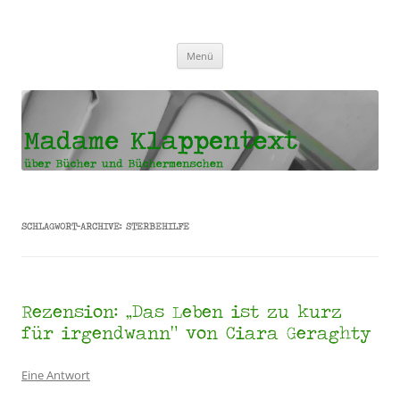
Madame Klappentext
Zum
Menü
Inhalt
springen
SCHLAGWORT-ARCHIVE:
STERBEHILFE
Rezension: „Das Leben ist zu kurz
für irgendwann“ von Ciara Geraghty
Eine Antwort