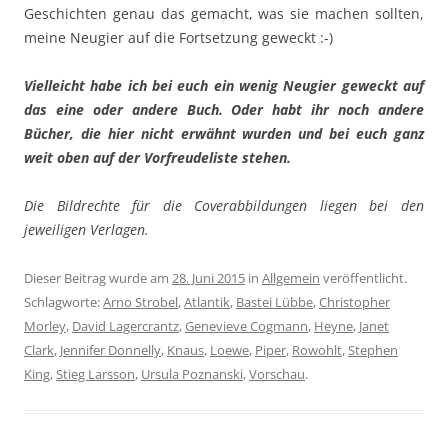
Geschichten genau das gemacht, was sie machen sollten,
meine Neugier auf die Fortsetzung geweckt :-)
Vielleicht habe ich bei euch ein wenig Neugier geweckt auf
das eine oder andere Buch. Oder habt ihr noch andere
Bücher, die hier nicht erwähnt wurden und bei euch ganz
weit oben auf der Vorfreudeliste stehen.
Die Bildrechte für die Coverabbildungen liegen bei den
jeweiligen Verlagen.
Dieser Beitrag wurde am
28. Juni 2015
in
Allgemein
veröffentlicht.
Schlagworte:
Arno Strobel
,
Atlantik
,
Bastei Lübbe
,
Christopher
Morley
,
David Lagercrantz
,
Genevieve Cogmann
,
Heyne
,
Janet
Clark
,
Jennifer Donnelly
,
Knaus
,
Loewe
,
Piper
,
Rowohlt
,
Stephen
King
,
Stieg Larsson
,
Ursula Poznanski
,
Vorschau
.