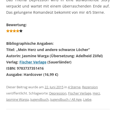
verpackt und wartet mit einem überraschenden Ende auf.
Das gelungene Romandeüt bekommt von mir 4/5 Sterne.
Bewertung:
Bibliographische Angaben:
Titel: „Mein Herz und andere schwarze Löcher“
Autorin: Jasmine Warga (Übersetzung: Adelheid Zöfel)
Verlag:
Fischer Verlage
(Sauerländer)
ISBN: 9783737351416
Ausgabe: Hardcover (16,99 €)
Dieser Beitrag wurde am
22. Juni 2015
in
4 Sterne
,
Rezension
veröffentlicht. Schlagworte:
Depression
,
Fischer Verlage
,
Herz
,
Jasmine Warga
,
Jugendbuch
,
Jugendbuch / All Age
,
Liebe
.