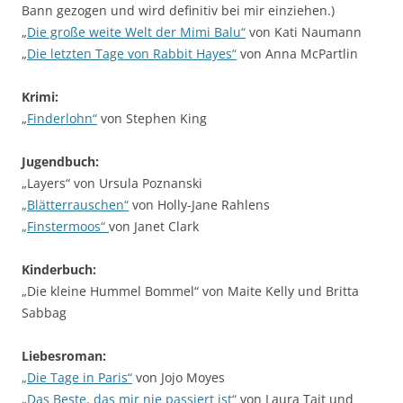
Bann gezogen und wird definitiv bei mir einziehen.)
„
Die große weite Welt der Mimi Balu“
von Kati Naumann
„
Die letzten Tage von Rabbit Hayes“
von Anna McPartlin
Krimi:
„
Finderlohn“
von Stephen King
Jugendbuch:
„Layers“ von Ursula Poznanski
„Blätterrauschen“
von Holly-Jane Rahlens
„Finstermoos“
von Janet Clark
Kinderbuch:
„Die kleine Hummel Bommel“ von Maite Kelly und Britta
Sabbag
Liebesroman:
„Die Tage in Paris“
von Jojo Moyes
„Das Beste, das mir nie passiert ist“
von Laura Tait und