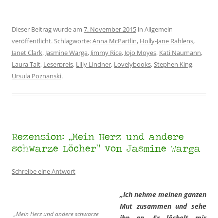
Dieser Beitrag wurde am
7. November 2015
in Allgemein
veröffentlicht. Schlagworte:
Anna McPartlin
,
Holly-Jane Rahlens
,
Janet Clark
,
Jasmine Warga
,
Jimmy Rice
,
Jojo Moyes
,
Kati Naumann
,
Laura Tait
,
Leserpreis
,
Lilly Lindner
,
Lovelybooks
,
Stephen King
,
Ursula Poznanski
.
Rezension: „Mein Herz und andere
schwarze Löcher“ von Jasmine Warga
Schreibe eine Antwort
„Ich nehme meinen ganzen
Mut zusammen und sehe
„Mein Herz und andere schwarze
ihn an. Er lächelt mir