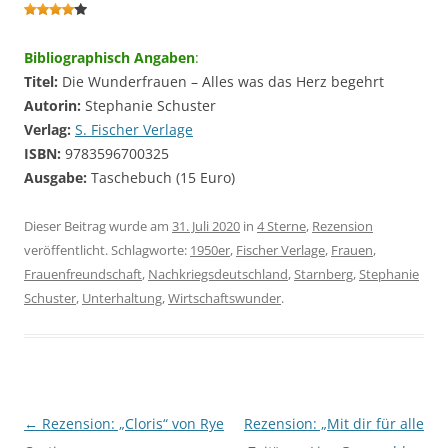
Bibliographisch Angaben
:
Titel:
Die Wunderfrauen – Alles was das Herz begehrt
Autorin:
Stephanie Schuster
Verlag:
S. Fischer Verlage
ISBN:
9783596700325
Ausgabe:
Taschebuch (15 Euro)
Dieser Beitrag wurde am
31. Juli 2020
in
4 Sterne
,
Rezension
veröffentlicht. Schlagworte:
1950er
,
Fischer Verlage
,
Frauen
,
Frauenfreundschaft
,
Nachkriegsdeutschland
,
Starnberg
,
Stephanie
Schuster
,
Unterhaltung
,
Wirtschaftswunder
.
←
Rezension: „Cloris“ von Rye
Rezension: „Mit dir für alle
Beitragsnavigation