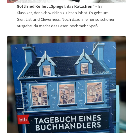
Gottfried Keller: „Spiegel, das Kätzchen“
– Ein
Klassiker, der sich wirklich zu lesen lohnt. Es geht um
Gier, List und Cleverness. Noch dazu in einer so schönen
Ausgabe, da macht das Lesen nochmehr Spaß