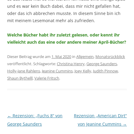
und es war kein Buch dabei, dass mir nicht gefallen hat,
oder das ich abbrechen musste. In diesem Sinne bin ich
mit meinem Lesemonat mehr als zufrieden.
Welche Bücher habt ihr zuletzt gelesen, oder kennt ihr
vielleicht auch das eine oder andere meiner April-Bücher?
Dieser Beitrag wurde am
1. Mai 2020
in
Allgemein
,
Monatsrückblick
veröffentlicht. Schlagworte:
Christina Henry
,
George Saunders
,
Holly-Jane Rahlens
,
Jeanine Cummins
,
Joey Kelly
,
Judith Pinnow
,
Shaun Bythelll
,
Valerie Fritsch
.
←
Rezension: „Fuchs 8“ von
Rezension „American Dirt“
Beitragsnavigation
George Saunders
von Jeanine Cummins
→