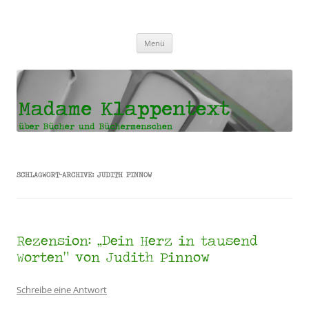
Madame Klappentext
Zum
Menü
Inhalt
springen
SCHLAGWORT-ARCHIVE:
JUDITH PINNOW
Rezension: „Dein Herz in tausend
Worten“ von Judith Pinnow
Schreibe eine Antwort