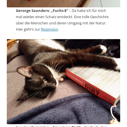
Gerorge Saunders: „Fuchs 8“
– Da habe ich für mich
mal wieder einen Schatz entdeckt. Eine tolle Geschichte
über die Menschen und deren Umgang mit der Natur.
Hier geht’s zur
Rezension
.