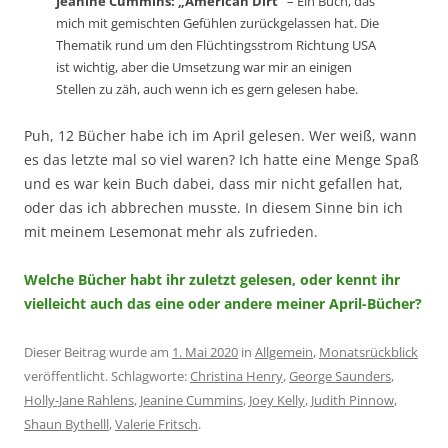
Jeanine Cummins: „American Dirt“
– Ein Buch, das
mich mit gemischten Gefühlen zurückgelassen hat. Die
Thematik rund um den Flüchtingsstrom Richtung USA
ist wichtig, aber die Umsetzung war mir an einigen
Stellen zu zäh, auch wenn ich es gern gelesen habe.
Puh, 12 Bücher habe ich im April gelesen. Wer weiß, wann
es das letzte mal so viel waren? Ich hatte eine Menge Spaß
und es war kein Buch dabei, dass mir nicht gefallen hat,
oder das ich abbrechen musste. In diesem Sinne bin ich
mit meinem Lesemonat mehr als zufrieden.
Welche Bücher habt ihr zuletzt gelesen, oder kennt ihr
vielleicht auch das eine oder andere meiner April-Bücher?
Dieser Beitrag wurde am
1. Mai 2020
in
Allgemein
,
Monatsrückblick
veröffentlicht. Schlagworte:
Christina Henry
,
George Saunders
,
Holly-Jane Rahlens
,
Jeanine Cummins
,
Joey Kelly
,
Judith Pinnow
,
Shaun Bythelll
,
Valerie Fritsch
.