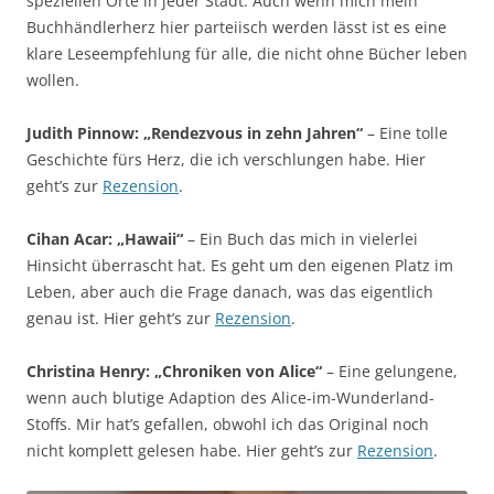
speziellen Orte in jeder Stadt. Auch wenn mich mein
Buchhändlerherz hier parteiisch werden lässt ist es eine
klare Leseempfehlung für alle, die nicht ohne Bücher leben
wollen.
Judith Pinnow: „Rendezvous in zehn Jahren“
– Eine tolle
Geschichte fürs Herz, die ich verschlungen habe. Hier
geht’s zur
Rezension
.
Cihan Acar: „Hawaii“
– Ein Buch das mich in vielerlei
Hinsicht überrascht hat. Es geht um den eigenen Platz im
Leben, aber auch die Frage danach, was das eigentlich
genau ist. Hier geht’s zur
Rezension
.
Christina Henry: „Chroniken von Alice“
– Eine gelungene,
wenn auch blutige Adaption des Alice-im-Wunderland-
Stoffs. Mir hat’s gefallen, obwohl ich das Original noch
nicht komplett gelesen habe. Hier geht’s zur
Rezension
.