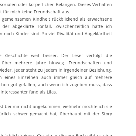
 sozialen oder körperlichen Belangen. Dieses Verhalten
ht für mich keine Freundschaft aus.
er gemeinsamen Kindheit rückblickend als erwachsene
der abgeklärte Tonfall. Zwischenzeitlich hatte ich
n noch Kinder sind. So viel Rivalität und Abgeklärtheit
e Geschichte weit besser. Der Leser verfolgt die
re über mehrere Jahre hinweg. Freundschaften und
ieder. Jeder steht zu jedem in irgendeiner Beziehung,
en eines Einzelnen auch immer gleich auf mehrere
chon gut gefallen, auch wenn ich zugeben muss, dass
interessanter fand als Lilas.
 ist bei mir nicht angekommen, vielmehr mochte ich sie
türlich schwer gemacht hat, überhaupt mit der Story
tsächlich keinen. Gerade in diesem Buch gibt es eine