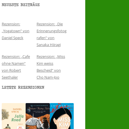
NEUESTE BEITRÄGE
Rezension:
Rezension: „Die
„Yogatown“ von
Erinnerungsfotog
Daniel Speck
rafen“ von
Sanaka Hiiragi
Rezension: „Cafe
Rezension: „Miss
ohne Namen“
Kim weiss
von Robert
Bescheid“ von
Seethaler
Cho Nam-Joo
LETZTE REZENSIONEN