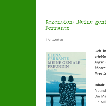
Rezension: „Meine gen
Ferrante
4 Antworten
„Ich b
erlebte
Angst 
könnte
ihres L
Inhalt:
Freund
Die Mä
Ein Mi