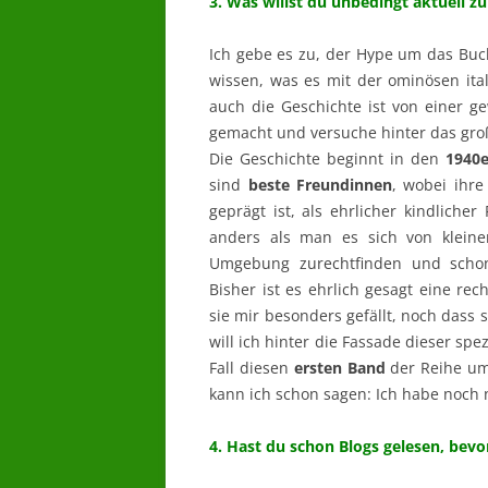
3. Was willst du unbedingt aktuell 
Ich gebe es zu, der Hype um das Buch
wissen, was es mit der ominösen ital
auch die Geschichte ist von einer g
gemacht und versuche hinter das gr
Die Geschichte beginnt in den
1940e
sind
beste Freundinnen
, wobei ihr
geprägt ist, als ehrlicher kindliche
anders als man es sich von klein
Umgebung zurechtfinden und schon
Bisher ist es ehrlich gesagt eine re
sie mir besonders gefällt, noch dass si
will ich hinter die Fassade dieser sp
Fall diesen
ersten Band
der Reihe um 
kann ich schon sagen: Ich habe noch 
4. Hast du schon Blogs gelesen, bevo