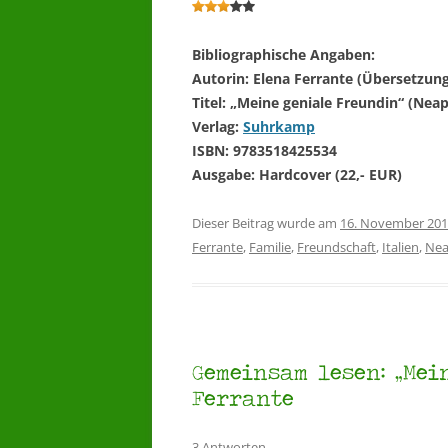
Bibliographische Angaben:
Autorin: Elena Ferrante (Übersetzung
Titel: „Meine geniale Freundin“ (Neap
Verlag:
Suhrkamp
ISBN: 9783518425534
Ausgabe: Hardcover (22,- EUR)
Dieser Beitrag wurde am
16. November 20
Ferrante
,
Familie
,
Freundschaft
,
Italien
,
Nea
Gemeinsam lesen: „Me
Ferrante
3 Antworten