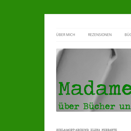
Madame Klappente
ÜBER MICH
REZENSIONEN
BÜ
BEWERTUNGSSYSTEM
G
♥HERZENSBÜCHER ♥
5 STERNE REZENSIONEN
4 STERNE REZENSIONEN
3 STERNE REZENSIONEN
SCHLAGWORT-ARCHIVE:
ELENA FERRANTE