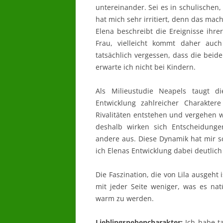
untereinander. Sei es in schulischen,
hat mich sehr irritiert, denn das mac
Elena beschreibt die Ereignisse ihr
Frau, vielleicht kommt daher auch 
tatsächlich vergessen, dass die beide
erwarte ich nicht bei Kindern.
Als Milieustudie Neapels taugt di
Entwicklung zahlreicher Charakte
Rivalitäten entstehen und vergehen w
deshalb wirken sich Entscheidung
andere aus. Diese Dynamik hat mir s
ich Elenas Entwicklung dabei deutlich 
Die Faszination, die von Lila ausgeht
mit jeder Seite weniger, was es na
warm zu werden.
Lieblingsnebencharakter:
Ich habe ta