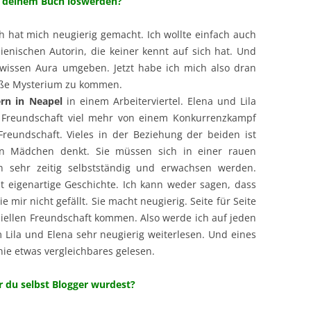
zu deinem Buch loswerden?
 hat mich neugierig gemacht. Ich wollte einfach auch
ienischen Autorin, die keiner kennt auf sich hat. Und
ewissen Aura umgeben. Jetzt habe ich mich also dran
oße Mysterium zu kommen.
rn in Neapel
in einem Arbeiterviertel. Elena und Lila
e Freundschaft viel mehr von einem Konkurrenzkampf
r Freundschaft. Vieles in der Beziehung der beiden ist
en Mädchen denkt. Sie müssen sich in einer rauen
 sehr zeitig selbstständig und erwachsen werden.
cht eigenartige Geschichte. Ich kann weder sagen, dass
e mir nicht gefällt. Sie macht neugierig. Seite für Seite
eziellen Freundschaft kommen. Also werde ich auf jeden
Lila und Elena sehr neugierig weiterlesen. Und eines
nie etwas vergleichbares gelesen.
r du selbst Blogger wurdest?