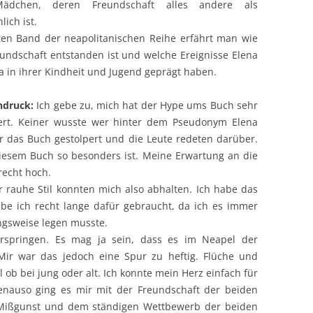
ädchen, deren Freundschaft alles andere als
ich ist.
ten Band der neapolitanischen Reihe erfährt man wie
eundschaft entstanden ist und welche Ereignisse Elena
la in ihrer Kindheit und Jugend geprägt haben.
ndruck:
Ich gebe zu, mich hat der Hype ums Buch sehr
iert. Keiner wusste wer hinter dem Pseudonym Elena
er das Buch gestolpert und die Leute redeten darüber.
diesem Buch so besonders ist. Meine Erwartung an die
recht hoch.
 rauhe Stil konnten mich also abhalten. Ich habe das
abe ich recht lange dafür gebraucht, da ich es immer
ngsweise legen musste.
erspringen. Es mag ja sein, dass es im Neapel der
Mir war das jedoch eine Spur zu heftig. Flüche und
ob bei jung oder alt. Ich konnte mein Herz einfach für
enauso ging es mir mit der Freundschaft der beiden
, Mißgunst und dem ständigen Wettbewerb der beiden