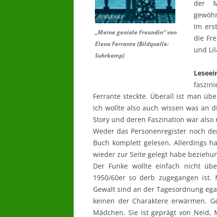
der M
gewöhnl
Im ers
„Meine geniale Freundin“ von
die Fr
Elena Ferrante (Bildquelle:
und Li
Suhrkamp)
Leseei
faszin
Ferrante steckte. Überall ist man üb
Ich wollte also auch wissen was an 
Story und deren Faszination war also 
Weder das Personenregister noch der
Buch komplett gelesen. Allerdings h
wieder zur Seite gelegt habe beziehu
Der Funke wollte einfach nicht üb
1950/60er so derb zugegangen ist. 
Gewalt sind an der Tagesordnung egal 
keinen der Charaktere erwärmen. G
Mädchen. Sie ist geprägt von Neid