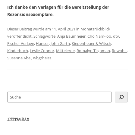
Ich danke den Verlagen für die Bereitstellung der
Rezensionsexemplare.
Dieser Beitrag wurde am
11. April 2021
in
Monatsrückblick
veröffentlicht. Schlagworte:
Anja Baumheier
,
Cho Nam-Joo
,
dtv
,
Fischer Verlage
,
Hanser
,
John Garth
,
Kiepenheuer & Witsch
,
Kinderbuch
,
Leslie Connor
,
Mittelerde
,
Romalyn Tilghman
,
Rowohlt
,
Susanne Abel
,
wbgtheiss
.
Suchen
INSTAGRAM