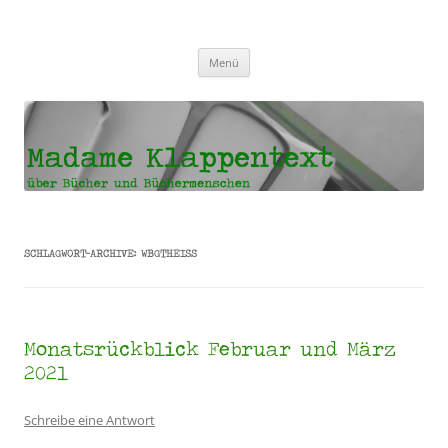
Madame Klappentext
Zum
Menü
Inhalt
springen
SCHLAGWORT-ARCHIVE:
WBGTHEISS
Monatsrückblick Februar und März
2021
Schreibe eine Antwort