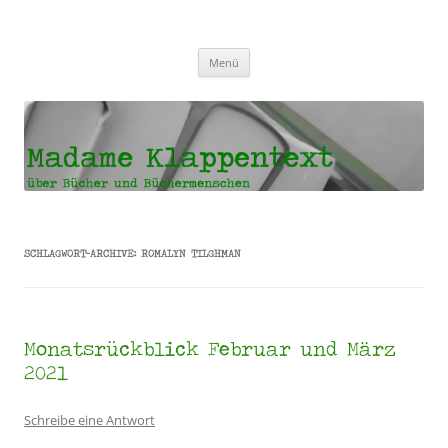
Madame Klappentext
Zum
Menü
Inhalt
springen
SCHLAGWORT-ARCHIVE:
ROMALYN TILGHMAN
Monatsrückblick Februar und März
2021
Schreibe eine Antwort