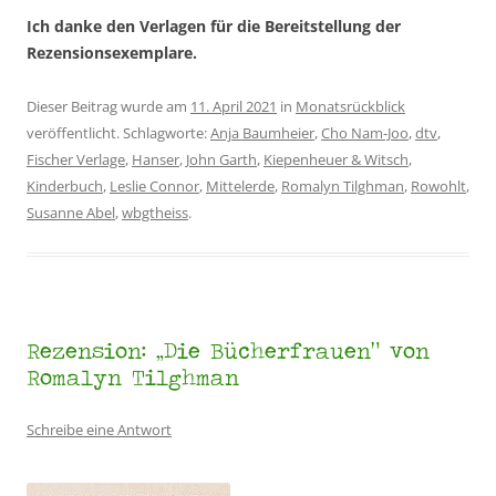
Ich danke den Verlagen für die Bereitstellung der
Rezensionsexemplare.
Dieser Beitrag wurde am
11. April 2021
in
Monatsrückblick
veröffentlicht. Schlagworte:
Anja Baumheier
,
Cho Nam-Joo
,
dtv
,
Fischer Verlage
,
Hanser
,
John Garth
,
Kiepenheuer & Witsch
,
Kinderbuch
,
Leslie Connor
,
Mittelerde
,
Romalyn Tilghman
,
Rowohlt
,
Susanne Abel
,
wbgtheiss
.
Rezension: „Die Bücherfrauen“ von
Romalyn Tilghman
Schreibe eine Antwort